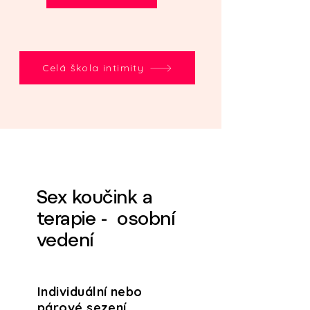
Celá škola intimity
Sex koučink a
terapie - osobní
vedení
Individuální nebo
párové sezení