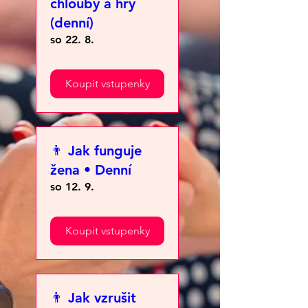
chlouby a hry
(denní)
so 22. 8.
Koupit vstupenky
👨 Jak funguje
žena • Denní
so 12. 9.
Koupit vstupenky
👨 Jak vzrušit