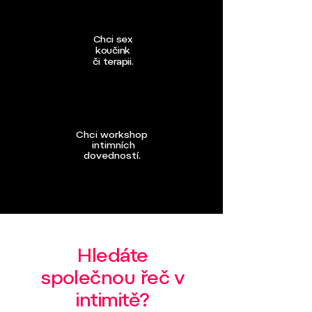
Chci sex
koučink
či terapii.
Chci workshop
intimních
dovedností.
Hledáte
společnou řeč v
intimitě?