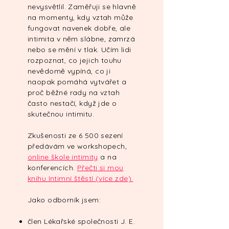
nevysvětlil. Zaměřuji se hlavně
na momenty, kdy vztah může
fungovat navenek dobře, ale
intimita v něm slábne, zamrzá
nebo se mění v tlak. Učím lidi
rozpoznat, co jejich touhu
nevědomě vypíná, co ji
naopak pomáhá vytvářet a
proč běžné rady na vztah
často nestačí, když jde o
skutečnou intimitu.
Zkušenosti ze 6 500 sezení
předávám ve workshopech,
online škole intimity
a na
konferencích.
Přečti si mou
knihu Intimní štěstí (více zde).
Jako odborník jsem:
člen Lékařské společnosti J. E.