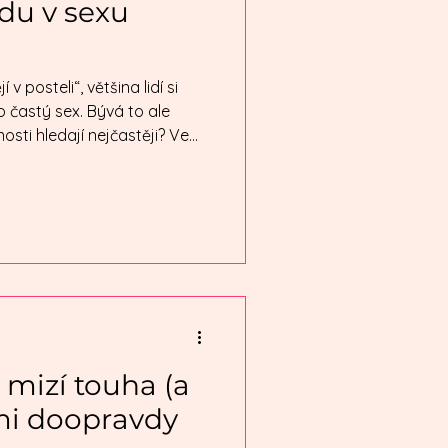
du v sexu
v posteli“, většina lidí si
 častý sex. Bývá to ale
nosti hledají nejčastěji? Ve
o nehledají jen ten sex.
. Moc se o tom nemluví, ale
hny ty věty: Chci víc vášně,
pocitu pocitu, který to dává
hle žena po mě touží. A
jsem včetně
 mizí touha (a
mi doopravdy