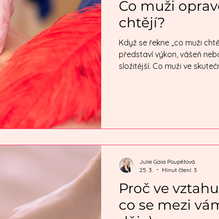
Co muži oprav
chtějí?
Když se řekne „co muži chtějí 
představí výkon, vášeň nebo
složitější. Co muži ve skuteč
své praxi vidím, že muži čast
Hledají pocit, že jsou chtění
podle mě je to klíčové. Všec
spontaneity, to je hodně o 
jim osobně. Jsem chtěný. Ta
přijímá mě takového, jaký 
Julie Gaia Poupětová
25. 3.
Minut čtení: 3
Proč ve vztahu
co se mezi vá