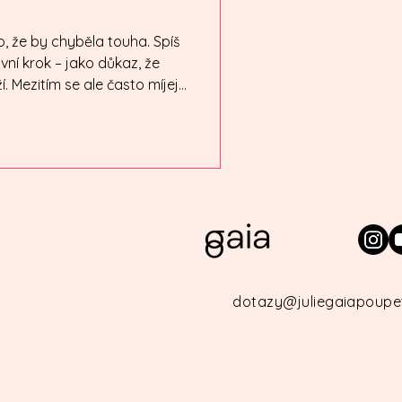
, že by chyběla touha. Spíš
rvní krok – jako důkaz, že
Mezitím se ale často míjejí.
o není
mbinace faktorů. Hlavně
na výkon a představy o tom,
 ale
spontánní touhy. Mnoho
v pořádku, chuť
dotazy@juliegaiapoupe