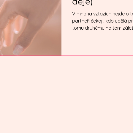
děje)
V mnoha vztazích nejde o to
partneři čekají, kdo udělá p
tomu druhému na tom záleží. 
Co jsou tiché zabijáky intimity? Z mojí praxe t
jedna konkrétní věc, ale ko
dlouhodobé přetížení, tlak 
jak by intimita měla fungovat. Největší problém
často bývá něco jiného. Mýtus 
párů věří, že když je vztah 