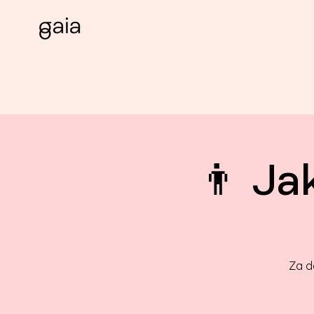
👨 Ja
Za de