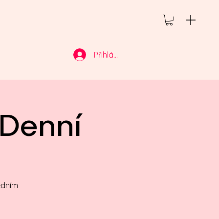
Přihlásit se
 Denní
jedním