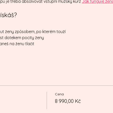
pu je třeba absolvovat vstupní mužský kurz 
Jak funguje žena
ískáš?
ut ženy způsobem, po kterém touží
íst dotekem pocity ženy
aneš na ženu tlačit
Cena
8 990,00 Kč