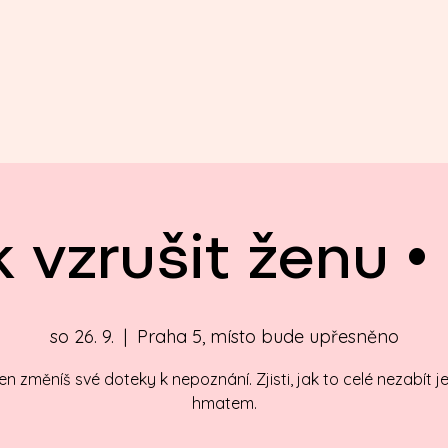
k vzrušit ženu •
so 26. 9.
  |  
Praha 5, místo bude upřesněno
n změníš své doteky k nepoznání. Zjisti, jak to celé nezabít 
hmatem.