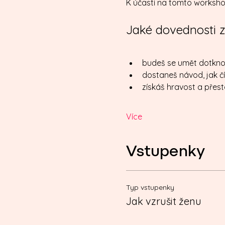
K účasti na tomto worksho
Jaké dovednosti z
budeš se umět dotkno
dostaneš návod, jak č
získáš hravost a přest
Více
Vstupenky
Typ vstupenky
Jak vzrušit ženu