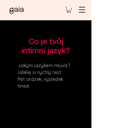
Co je tvůj
intimní jazyk?
Jakým jazykem mluvíš?
Udělej si rychlý test.
Pět otázek, výsledek
hned.