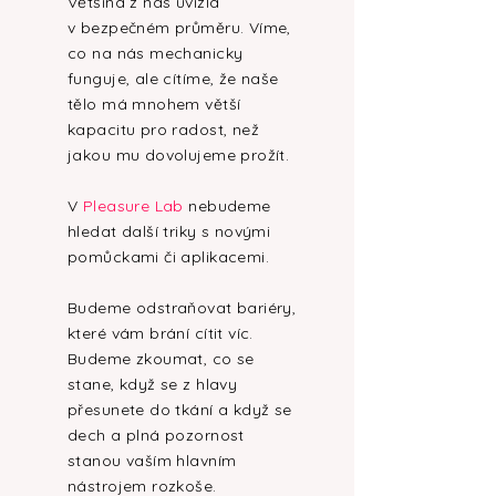
Většina z nás uvízla
v bezpečném průměru. Víme,
co na nás mechanicky
funguje, ale cítíme, že naše
tělo má mnohem větší
kapacitu pro radost, než
jakou mu dovolujeme prožít.
V
Pleasure Lab
nebudeme
hledat další triky s novými
pomůckami či aplikacemi.
Budeme odstraňovat bariéry,
které vám brání cítit víc.
Budeme zkoumat, co se
stane, když se z hlavy
přesunete do tkání a když se
dech a plná pozornost
stanou vaším hlavním
nástrojem rozkoše.