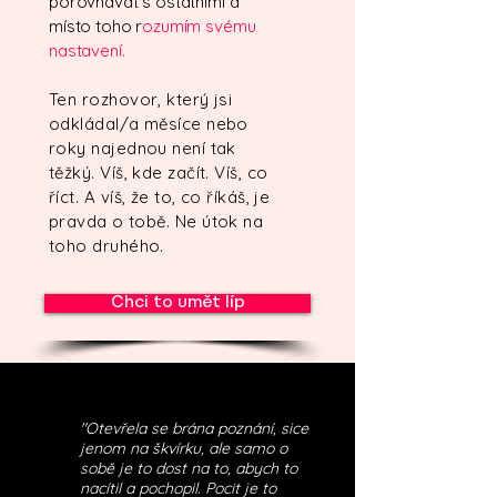
porovnávat s ostatními a
místo toho r
ozumím svému
nastavení.
Ten rozhovor, který jsi
odkládal/a měsíce nebo
roky najednou není tak
těžký. Víš, kde začít. Víš, co
říct. A víš, že to, co říkáš, je
pravda o tobě. Ne útok na
toho druhého.
Chci to umět líp
"Otevřela se brána poznání, sice
jenom na škvírku, ale samo o
sobě je to dost na to, abych to
nacítil a pochopil. Pocit je to