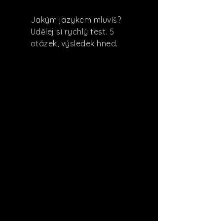
Jakým jazykem mluvíš?
Udělej si rychlý test. 5
otázek, výsledek hned.