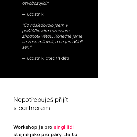
osvobozující."
— účastník
"Co následovalo jsem v
polštářkovém rozhovoru
zhodnotil větou: Konečně jsme
se zase milovali, a ne jen dělali
sex."
— účastník, otec tří dětí
Nepotřebuješ přijít
s partnerem
Workshop je pro
singl lidi
stejně jako pro páry. Je to