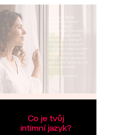
„Tvůj kurz mi do
manželství přinesl
hlavně velkou
otevřenost. S mužem
jsme si povyprávěli
intimnosti, o kterých
jsme ani po 15 letech
manželství před kurzem
neměli odvahu mluvit.
Hned druhý z práce mi
poslal SMS, že se do mě
znovu zamiloval.“
Andrea, účastnice
Co je tvůj
intimní jazyk?