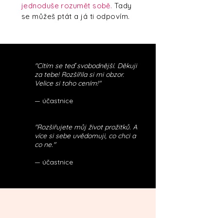
jednoduše rozumět sobě.
Tady
se můžeš ptát a já ti odpovím.
"Cítím se teď svobodnější. Děkuji
za tebe! Rozšířila si mi obzor.
Velice si toho cením!"
— účastnice
"Rozšiřujete můj život prožitků. A
více si sebe uvědomuji, co chci a
co ne."
— účastnice