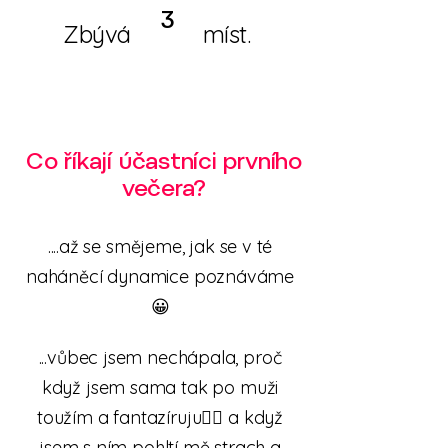
3
Zbývá míst.
Co říkají účastníci prvního
večera?
....až se smějeme, jak se v té
naháněcí dynamice poznáváme
😀
...vůbec jsem nechápala, proč
když jsem sama tak po muži
toužím a fantazíruju🤷‍♀️ a když
jsem s ním pohltí mě strach a