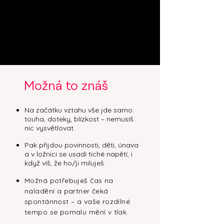
Možná to znáš
Na začátku vztahu vše jde samo:
touha, doteky, blízkost – nemusíš
nic vysvětlovat.
Pak přijdou povinnosti, děti, únava
a v ložnici se usadí tiché napětí, i
když víš, že ho/ji miluješ.
Možná potřebuješ čas na
naladění a partner čeká
spontánnost – a vaše rozdílné
tempo se pomalu mění v tlak.