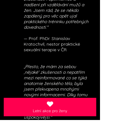
nadšení při vzdělávání mužů a
žen. Jsem rád, že se někdo
zapálený pro věc opět ujal
praktického tréninku potřebných
dovedností."
— Prof. PhDr. Stanislav
Kratochvíl, nestor praktické
sexuální terapie v ČR
„Přesto, že mám za sebou
‚nějaké' zkušenosti a nepatřím
mezi neinformované co se týká
anatomie ženského těla, byla
jsem překvapena mnohými
novými informacemi. Díky tomu
jsem pochopila více sama sebe,
své vjemy a moje další sexuální
Letní akce pro ženy
prožitky jsou daleko kvalitnější a
uspokojivější."
— MUDr. Petra Vrzáčková,
gynekoložka