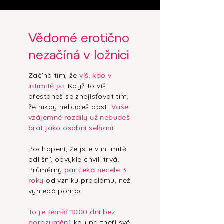
Vědomé erotično
nezačíná v ložnici
Začíná tím, že
víš, kdo v
intimitě jsi.
Když to víš,
přestaneš se znejisťovat tím,
že nikdy nebudeš dost.
Vaše
vzájemné rozdíly už nebudeš
brát jako osobní selhání.
Pochopení, že jste v intimitě
odlišní, obvykle chvíli trvá.
Průměrný
pár čeká necelé 3
roky
od vzniku problému, než
vyhledá pomoc.
To je téměř 1000 dní bez
porozumění,
kdy partneři své