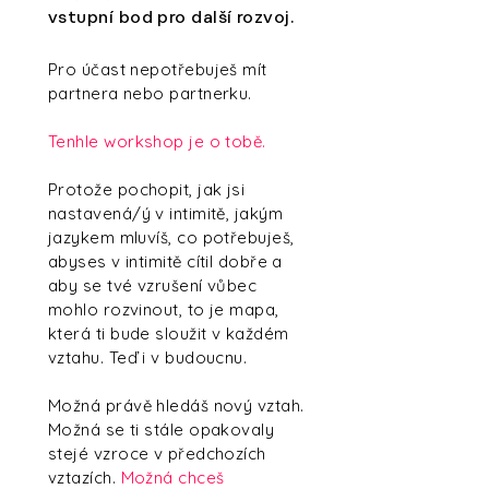
vstupní bod pro další rozvoj.
Pro účast nepotřebuješ mít
partnera nebo partnerku.
Tenhle workshop je o tobě.
Protože pochopit, jak jsi
nastavená/ý v intimitě, jakým
jazykem mluvíš, co potřebuješ,
abyses v intimitě cítil dobře a
aby se tvé vzrušení vůbec
mohlo rozvinout, to je mapa,
která ti bude sloužit v každém
vztahu. Teď i v budoucnu.
Možná právě hledáš nový vztah.
Možná se ti stále opakovaly
stejé vzroce v předchozích
vztazích.
Možná chceš