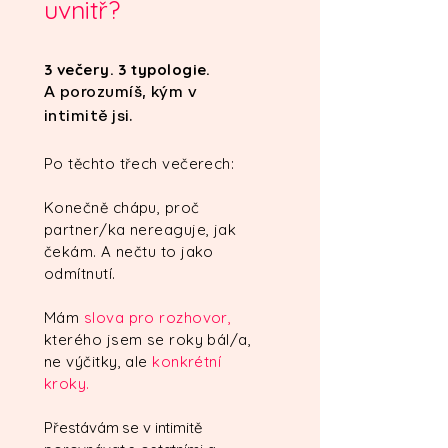
uvnitř?
​3 večery. 3 typologie.
A porozumíš,
kým v
intimitě jsi.
Po těchto třech večerech:
Konečně chápu, proč
partner/ka nereaguje, jak
čekám. A nečtu to jako
odmítnutí.
Mám
slova pro rozhovor,
kterého jsem se roky bál/a,
ne výčitky, ale
konkrétní
kroky.
Přestávám se v intimitě