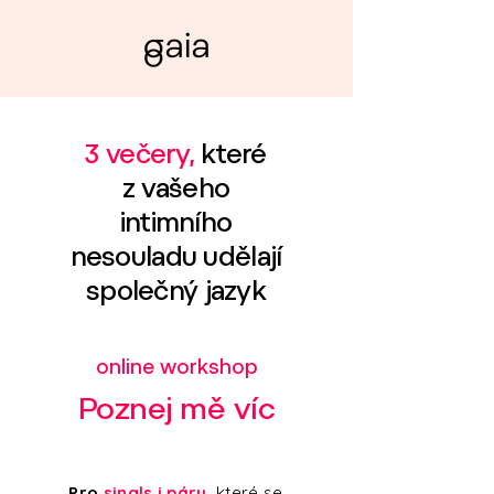
3 večery,
které
z vašeho
intimního
nesouladu udělají
společný jazyk
online workshop
Poznej mě víc
Pro
singls i páry,
které se