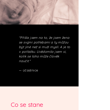
"Přišla jsem na to, že jsem žena
se svými potřebami a ty můžou
být jiné než si muži myslí. A je to
v pořádku. Uvědomila jsem si,
kolik se toho může člověk
naučit."
— účastnice
Co se stane