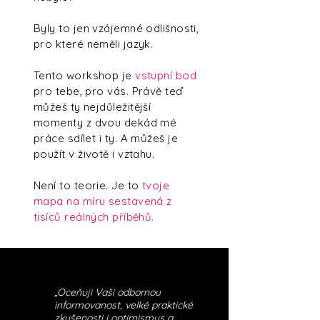
Byly to jen vzájemné odlišnosti,
pro které neměli jazyk.
Tento workshop je
vstupní bod
pro tebe, pro vás. Právě teď
můžeš ty nejdůležitější
momenty z dvou dekád mé
práce sdílet i ty. A můžeš je
použít v životě i vztahu.
Není to teorie. Je to
tvoje
mapa na míru sestavená z
tisíců reálných příběhů.
„Oceňuji Vaši odbornou
informovanost, velké praktické
zkušenosti i optimismus a