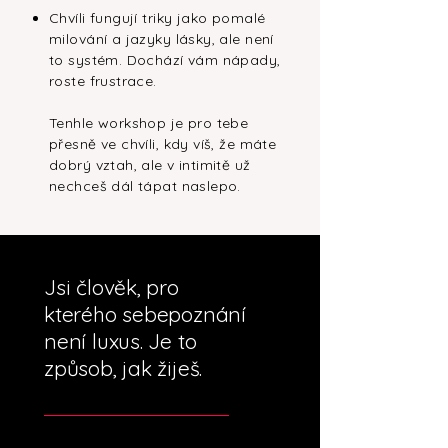
Chvíli fungují triky jako pomalé
milování a jazyky lásky, ale není
to systém. Dochází vám nápady,
roste frustrace.
Tenhle workshop je pro tebe
přesně ve chvíli, kdy víš, že máte
dobrý vztah, ale v intimitě už
nechceš dál tápat naslepo.
Jsi člověk, pro
kterého sebepoznání
není luxus. Je to
způsob, jak žiješ.